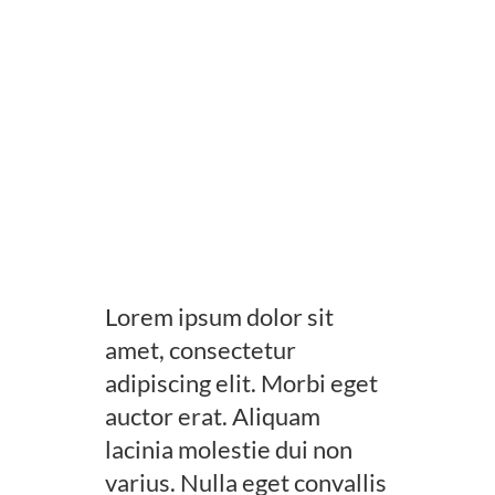
Uniform
Timing/Schedule
Future Plans
Latest News
Lorem ipsum dolor sit
Contact Us
amet, consectetur
adipiscing elit. Morbi eget
auctor erat. Aliquam
lacinia molestie dui non
varius. Nulla eget convallis